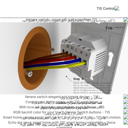
با کلید روشنایی ونرا TIS زیبایی لوکس دکوراسیون داخلی‌تان را تکمیل کنید.
تماشای فیلم کامل
سادگی و زیبایی با پنل دیواری ونرا
کلید لمسی و بی‌سیم ونرا – محصولی از زیبایی تکنولوژی
همه چیز آسان و در دسترس شماست.
کافی‌ست کلید دیمر ونرا را به وای‌فای خانه متصل کنید.
کلید ونرا – با طراحی‌ای زیبا و دل‌نواز
دنیایی از رنگ‌های گرم و روشن
بگذارید محیط رنگ حال و هوای شما را بگیرد. کافی‌ست انتخاب کنید.
این کلید در تاریکی به‌راحتی قابل تشخیص است.
روشنایی LED صفحه این کلید به زیبایی در تاریکی می‌درخشد، بنابراین شما به
«الکسا! روشنایی لامپ‌های هالوژن اتاق پذیرایی روی 50٪ تنظیم کن».
راحتی و بدون هیچ زحمتی می‌توانید آن را پیدا کنید.