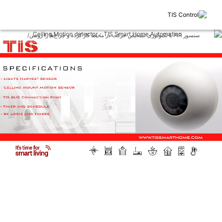
سنسور PIR با تکنولوژی تشخیص حرکت در محیط کار کرده و چراغ‌ها را روشن/
خاموش می‌کند. اگر اتاقی خالی باشد، این سنسور چراغ‌ها را خاموش کرده و از
اتلاف انرژی جلوگیری می‌کند. این سنسور همچنین از نظر اقتصادی صرفه بالایی
دارد.
تماشای فیلم کامل
Lights burn a lot of energy, and they’re
usually not needed during the day.