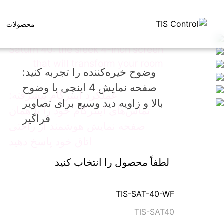
محصولات
Saturn 40: the sleek 4-inch screen
that will transform your room
وضوح خیره‌کننده را تجربه کنید:
صفحه نمایش 4 اینچی با وضوح
عملکرد اینترکام پیشرفته:
بالا و زاویه دید وسیع برای تصاویر
تماس‌های اینترکام خود را با همان
فراگیر
صفحه نمایش هوشمند از راحتی
اتاق خود پاسخ دهید
لطفاً محصول را انتخاب کنید
TIS-SAT-40-WF
TIS-SAT40