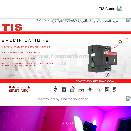
تريد االتحكم بالأضواء المسرحية؟ DMX48 هو الحل.
DMX هو معيار لشبكات الاتصال الرقمي التي تتحكم بالأضواء المسرحية. كما
تستخدم في التصميمات الداخلية غير المسرحية والإضاءة الخارجية المعمارية ،
وأضواء عيد الميلاد واللوحات الإعلانية الإلكترونية وأضواء الليزر وغيرها.
شاهد الفيلم الكامل
تصميم مجموعة مفاتيح LUNA مستوحاة من
القمر.
بريق الضوء الخافت في ظلمة الليل ييبعث
الاطمئنان.
شاهد الفيلم الكامل