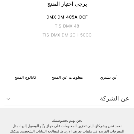
يرجى اختيار المنتج
DMX-DM-4C5A-DCF
TIS-DMX-48
TIS-DMX-DM-2CH-50CC
أين تشتري
معلومات عن المنتج
كاتالوج المنتج
عن الشركة
الدعم الفني
نحن نهتم بخصوصيتك
نعمد نحن وشركاؤنا إلى تخزين المعلومات على جهاز و/أو الوصول إليها، مثل
المعرفات الفريدة في ملفات تعريف الارتباط لمعالجة البيانات الشخصية. يمكنك
الزبائن