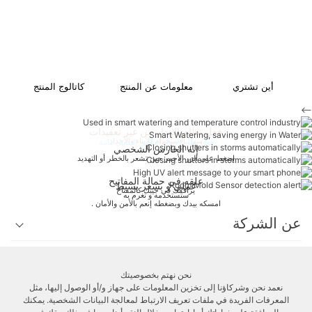
أين تشتري
معلومات عن المنتج
كاتالوج المنتج
-->
فعل نظام الإنذار من غير تعقيدات
سهل الاستخدام للأبناء والأجداد
فعل نظام الإنذار أو ألغي التفعيل بثانية
إنه الحارس الشخصي
إضغط على الزر الأحمر حين تشعر بالخطر أو التهديد
احمله معك أينما كان
تصميم أنيق وبسيط – سهل الاستخدام ومؤثر
علقه في حمالة المفاتيح
عملي و بسعر بسيط
يرافقك في جيبك كالمفتاح
ستستخدمه و تغرم به
امسكه بيدك وبضغطه إنعم بالأمن والأمان .
عن الشركة
الدعم الفني
نحن نهتم بخصوصيتك
نعمد نحن وشركاؤنا إلى تخزين المعلومات على جهاز و/أو الوصول إليها، مثل
المعرفات الفريدة في ملفات تعريف الارتباط لمعالجة البيانات الشخصية. يمكنك
الزبائن