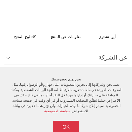
أين تشتري
معلومات عن المنتج
كاتالوج المنتج
عن الشركة
الدعم الفني
نحن نهتم بخصوصيتك
نعمد نحن وشركاؤنا إلى تخزين المعلومات على جهاز و/أو الوصول إليها، مثل
المعرفات الفريدة في ملفات تعريف الارتباط لمعالجة البيانات الشخصية. يمكنك
الزبائن
الموافقة على خياراتك أو إدارتها من خلال النقر أدناه، بما في ذلك حقك في
الاعتراض حيثما تُطبَّق المصلحة المشروعة أو في أي وقت في صفحة سياسة
الخصوصية. سيتم إبلاغ شركائنا بهذه الخيارات ولن تؤثر هذه الأخيرة في بيانات
الاستعراض.
سياسة الخصوصية
OK