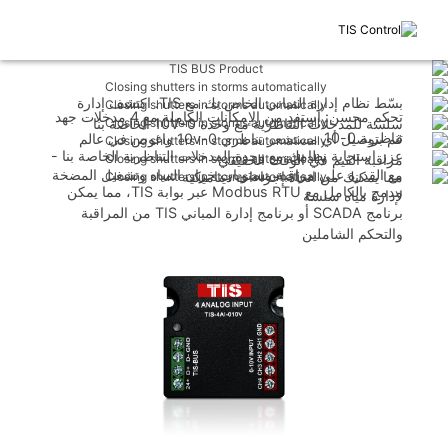
بسّط نظام إدارة المباني الخاص بك مع TIS. اكتشف إدارة
تحكم محسن: استفد من الإمكانات الكاملة مع 4 مدخلات جهد
سلسة للمدخلات التناظرية مع وحدة 0-10V الخاصة بنا
تناظرية 0-10
قم بتوصيل أي مستشعر تناظري 0-10v واغوص في عالم
عزز استجابة نظامك مع وحدة المدخلات التناظرية الخاصة بنا -
مراقبة القيم في الوقت الحقيقي
مع القدرة على مراقبة مستويات خزان المياه وتشغيل المضخة
مما يمكنك من اتخاذ إجراءات ديناميكية
مدمج بالكامل مع Modbus RTU عبر بوابة TIS، مما يمكن
لإدارة مياه سلسة
برنامج SCADA أو برنامج إدارة المباني TIS من المراقبة
والتحكم الشاملين