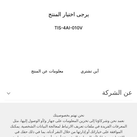
يرجى اختيار المنتج
TIS-4AI-010V
أين تشتري
معلومات عن المنتج
عن الشركة
الدعم الفني
نحن نهتم بخصوصيتك
نعمد نحن وشركاؤنا إلى تخزين المعلومات على جهاز و/أو الوصول إليها، مثل
المعرفات الفريدة في ملفات تعريف الارتباط لمعالجة البيانات الشخصية. يمكنك
الزبائن
الموافقة على خياراتك أو إدارتها من خلال النقر أدناه، بما في ذلك حقك في