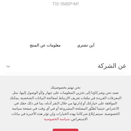
TIS-SMSP-M1
أين تشتري
معلومات عن المنتج
عن الشركة
الدعم الفني
نحن نهتم بخصوصيتك
نعمد نحن وشركاؤنا إلى تخزين المعلومات على جهاز و/أو الوصول إليها، مثل
المعرفات الفريدة في ملفات تعريف الارتباط لمعالجة البيانات الشخصية. يمكنك
الزبائن
الموافقة على خياراتك أو إدارتها من خلال النقر أدناه، بما في ذلك حقك في
الاعتراض حيثما تُطبَّق المصلحة المشروعة أو في أي وقت في صفحة سياسة
الخصوصية. سيتم إبلاغ شركائنا بهذه الخيارات ولن تؤثر هذه الأخيرة في بيانات
الاستعراض.
سياسة الخصوصية