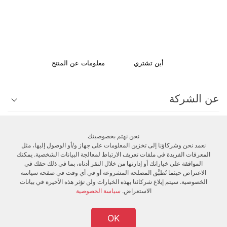
أين تشتري
معلومات عن المنتج
عن الشركة
الدعم الفني
نحن نهتم بخصوصيتك
نعمد نحن وشركاؤنا إلى تخزين المعلومات على جهاز و/أو الوصول إليها، مثل
المعرفات الفريدة في ملفات تعريف الارتباط لمعالجة البيانات الشخصية. يمكنك
الزبائن
الموافقة على خياراتك أو إدارتها من خلال النقر أدناه، بما في ذلك حقك في
الاعتراض حيثما تُطبَّق المصلحة المشروعة أو في أي وقت في صفحة سياسة
الخصوصية. سيتم إبلاغ شركائنا بهذه الخيارات ولن تؤثر هذه الأخيرة في بيانات
الاستعراض.
سياسة الخصوصية
OK