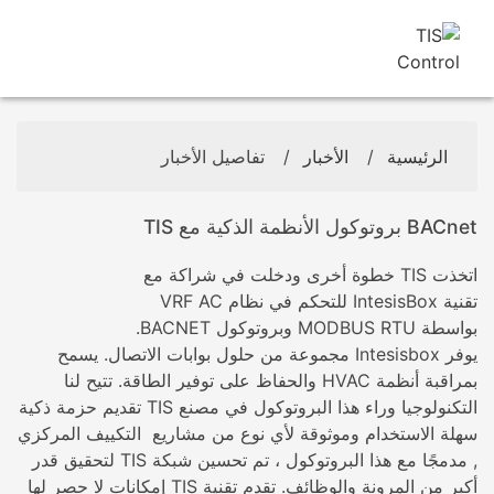
الرئيسية
/
الأخبار
/
تفاصيل الأخبار
BACnet بروتوكول الأنظمة الذكية مع TIS
اتخذت TIS خطوة أخرى ودخلت في شراكة مع
تقنية IntesisBox للتحكم في نظام VRF AC
بواسطة MODBUS RTU وبروتوكول BACNET.
يوفر Intesisbox مجموعة من حلول بوابات الاتصال. يسمح
بمراقبة أنظمة HVAC والحفاظ على توفير الطاقة. تتيح لنا
التكنولوجيا وراء هذا البروتوكول في مصنع TIS تقديم حزمة ذكية
سهلة الاستخدام وموثوقة لأي نوع من مشاريع التكييف المركزي
, مدمجًا مع هذا البروتوكول ، تم تحسين شبكة TIS لتحقيق قدر
أكبر من المرونة والوظائف. تقدم تقنية TIS إمكانات لا حصر لها