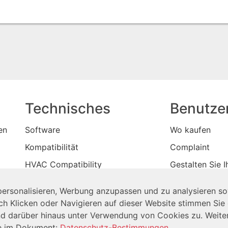
Technisches
Benutze
en
Software
Wo kaufen
Kompatibilität
Complaint
HVAC Compatibility
Gestalten Sie I
Info Center
Blogs
ersonalisieren, Werbung anzupassen und zu analysieren so
Kontaktieren Sie uns
ch Klicken oder Navigieren auf dieser Website stimmen Si
nd darüber hinaus unter Verwendung von Cookies zu. Weite
Copyright © 2026 TIS Alle Rechte vorbehalten
ie im Dokument:
Datenschutz-Bestimmungen