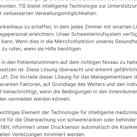
orden. TIS bietet intelligente Technologie zur Unterstützung
it verbesserten Verwaltungsmöglichkeiten.
Krankenhaus zu schaffen, in dem jedes Zimmer mit smarten Lö
legepersonal erleichtern. Unser Schwesternrufsystem verfü
n kann. Wenn dies in die Mikrofonfunktion unseres Gesundhei
zu rufen, wenn sie Hilfe benötigen.
 in den Patientenzimmern auf dem richtigen Niveau zu halte
etzen ist. Diese Lösung überwacht und erkennt gefährlich
 Luft. Die Vorteile dieser Lösung für das Managementteam 
levanten Faktoren, auf Grundlage des Wetters und den indi
rt benachrichtigt, wenn die Bedingungen in den Innenräume
den vermieden werden können.
wichtiges Element der Technologie für intelligente medizini
wird für die Überwachung von schwerkranken oder behindert
 fällt, informiert unser Drucksensor automatisch die Krank
llen Verletzungen minimiert werden.