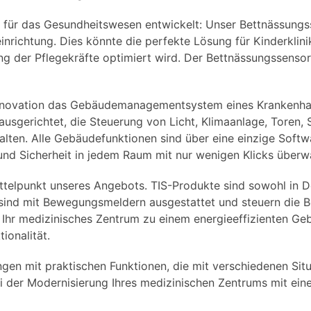
ät für das Gesundheitswesen entwickelt: Unser Bettnässungs
inrichtung. Dies könnte die perfekte Lösung für Kinderklin
ung der Pflegekräfte optimiert wird. Der Bettnässungssensor
 Innovation das Gebäudemanagementsystem eines Krankenha
ausgerichtet, die Steuerung von Licht, Klimaanlage, Toren,
lten. Alle Gebäudefunktionen sind über eine einzige Softwa
und Sicherheit in jedem Raum mit nur wenigen Klicks über
ittelpunkt unseres Angebots. TIS-Produkte sind sowohl in D
sind mit Bewegungsmeldern ausgestattet und steuern die 
 Ihr medizinisches Zentrum zu einem energieeffizienten G
ionalität.
ngen mit praktischen Funktionen, die mit verschiedenen Si
ei der Modernisierung Ihres medizinischen Zentrums mit ein