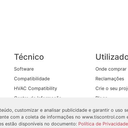
Técnico
Utilizad
Software
Onde comprar
Compatibilidade
Reclamações
HVAC Compatibility
Crie o seu pro
Centro de Informação
Blogs
Contacte-nos
eúdo, customizar e analisar publicidade e garantir o uso s
nsente com a coleta de informações no www.tiscontrol.com 
Copyright © 2026 TIS Todos os Direitos Reservados
es estão disponíveis no documento:
Política de Privacidade