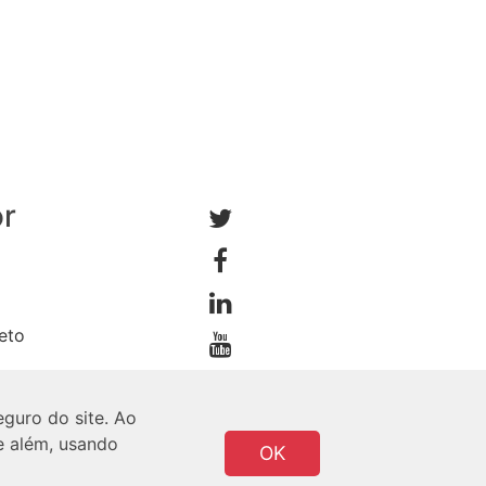
or
jeto
eguro do site. Ao
e além, usando
OK