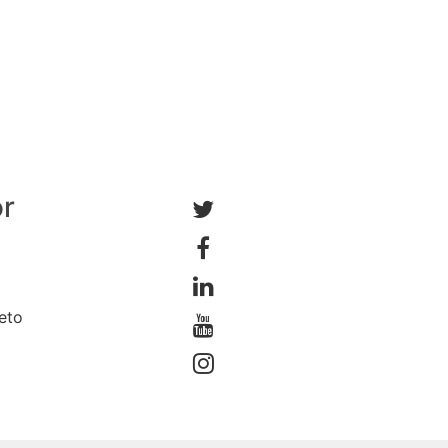
or
jeto