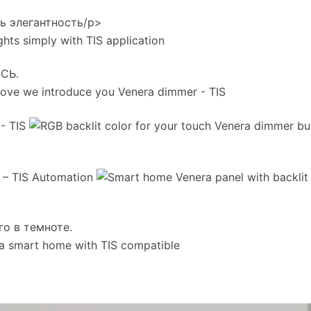
ь элегантность/p>
СЬ.
го в темноте.