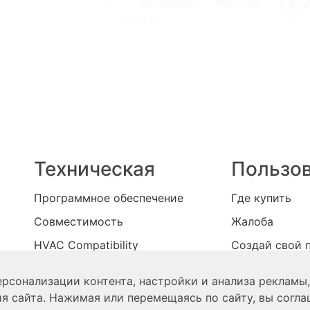
Техническая
Пользо
Программное обеспечение
Где купить
Совместимость
Жалоба
HVAC Compatibility
Создай свой 
ти
Информация о продуктах
Блоги
рсонализации контента, настройки и анализа рекламы,
Связаться с нами
я сайта. Нажимая или перемещаясь по сайту, вы согла