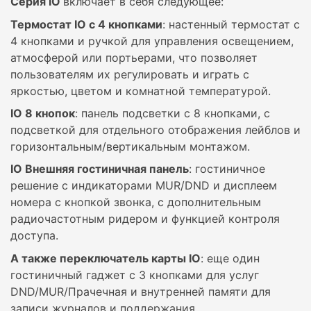
Серия IO
включает в себя следующее:
Термостат IO с 4 кнопками
: настенный термостат с
4 кнопками и ручкой для управления освещением,
атмосферой или портьерами, что позволяет
пользователям их регулировать и играть с
яркостью, цветом и комнатной температурой.
IO 8 кнопок
: панель подсветки с 8 кнопками, с
подсветкой для отдельного отображения лейблов и
горизонтальным/вертикальным монтажом.
IO Внешняя гостиничная панель
: гостиничное
решение с индикаторами MUR/DND и дисплеем
номера с кнопкой звонка, с дополнительным
радиочастотным ридером и функцией контроля
доступа.
А также переключатель карты IO
: еще один
гостиничный гаджет с 3 кнопками для услуг
DND/MUR/Прачечная и внутренней памяти для
записи журналов и поддержания