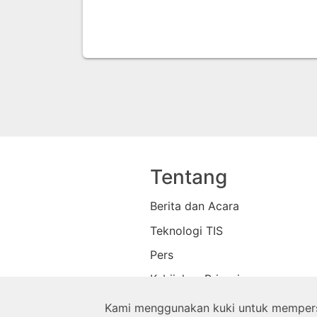
Tentang
Berita dan Acara
Teknologi TIS
Pers
Kebijakan Privasi
Toko
Kami menggunakan kuki untuk memperso