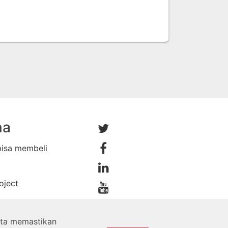
na
bisa membeli
oject
rta memastikan