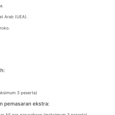
a.
at Arab (UEA).
roko.
h:
aksimum 3 peserta)
an pemasaran ekstra:
olar AS per perusahaan (maksimum 3 peserta)