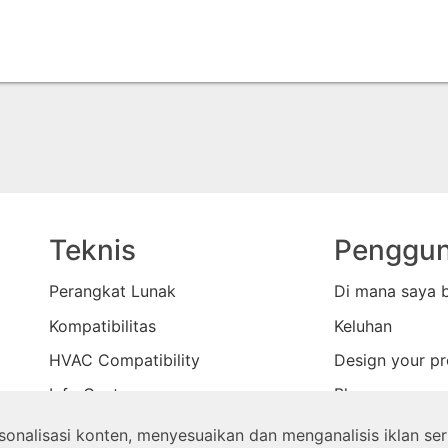
Teknis
Penggu
Perangkat Lunak
Di mana saya 
Kompatibilitas
Keluhan
HVAC Compatibility
Design your pr
Info Center
Blogs
Hubungi Kami
nalisasi konten, menyesuaikan dan menganalisis iklan se