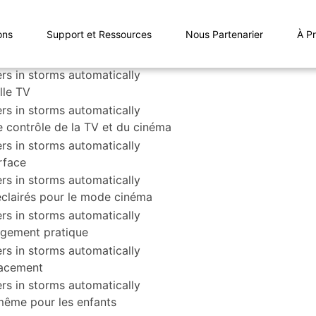
ons
Support et Ressources
Nous Partenarier
À P
lle TV
e contrôle de la TV et du cinéma
rface
oéclairés pour le mode cinéma
argement pratique
lacement
, même pour les enfants