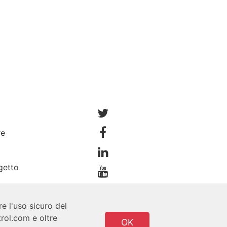
re
getto
e l'uso sicuro del
rol.com e oltre
OK