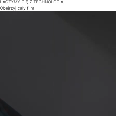
ŁĄCZYMY CIĘ Z TECHNOLOGIĄ.
Obejrzyj cały film