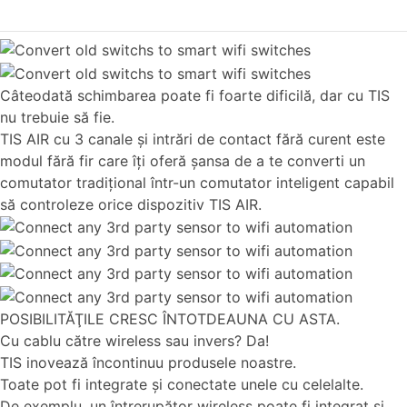
Câteodată schimbarea poate fi foarte dificilă, dar cu TIS
nu trebuie să fie.
TIS AIR cu 3 canale şi intrări de contact fără curent este
modul fără fir care îţi oferă şansa de a te converti un
comutator tradiţional într-un comutator inteligent capabil
să controleze orice dispozitiv TIS AIR.
POSIBILITĂŢILE CRESC ÎNTOTDEAUNA CU ASTA.
Cu cablu către wireless sau invers? Da!
TIS inovează încontinuu produsele noastre.
Toate pot fi integrate şi conectate unele cu celelalte.
De exemplu, un întrerupător wireless poate fi integrat şi