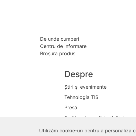
De unde cumperi
Centru de informare
Broşura produs
Despre
Ştiri şi evenimente
Tehnologia TIS
Presă
Politica de confidenţialitate
Magazin
Utilizăm cookie-uri pentru a personaliza co