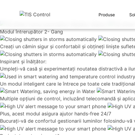
Produse
Sol
Modul întrerupător 2- Gang
Creaţi un cămin sigur şi confortabil şi obţineţi linişte suf
Inspirant şi înălţător:
Umpleţi-vă casă şi experimentaţi noutatea distractivă a ilum
Un modul inteligent care le întrece pe toate cele tradiţionale
Multiple opţiuni de control, incluzând telecomandă şi aplica
Plus, acest modul asigura ajutor hands-free 24/7
Bucuraţi-vă de confortul gestionarii luminilor folosindu-vă