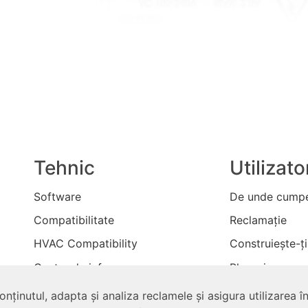
Tehnic
Utilizato
Software
De unde cumpe
Compatibilitate
Reclamaţie
HVAC Compatibility
Construieşte-ţi
Centru de informare
Bloguri
Contactează-ne
nținutul, adapta și analiza reclamele și asigura utilizarea în