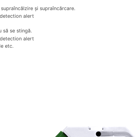
 supraîncălzire şi supraîncărcare.
u să se stingă.
le etc.