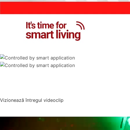
Fiecare petrecere bună porneşte prin a crea emoţii
pozitive.
Chiar atunci că nu poţi obţine mai mult, un singura atinge
pe panou îţi va da starea să jubilezi.
Vizionează întregul videoclip