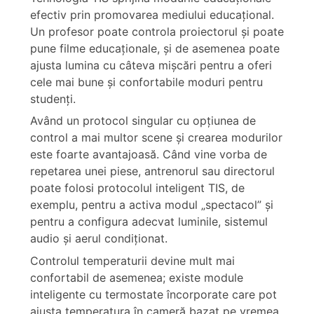
efectiv prin promovarea mediului educaţional.
Un profesor poate controla proiectorul şi poate
pune filme educaţionale, şi de asemenea poate
ajusta lumina cu câteva mişcări pentru a oferi
cele mai bune și confortabile moduri pentru
studenţi.
Având un protocol singular cu opţiunea de
control a mai multor scene şi crearea modurilor
este foarte avantajoasă. Când vine vorba de
repetarea unei piese, antrenorul sau directorul
poate folosi protocolul inteligent TIS, de
exemplu, pentru a activa modul „spectacol” şi
pentru a configura adecvat luminile, sistemul
audio şi aerul condiţionat.
Controlul temperaturii devine mult mai
confortabil de asemenea; existe module
inteligente cu termostate încorporate care pot
ajusta temperatura în cameră bazat pe vremea