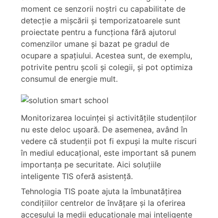
moment ce senzorii noştri cu capabilitate de
detecţie a mişcării şi temporizatoarele sunt
proiectate pentru a funcționa fără ajutorul
comenzilor umane şi bazat pe gradul de
ocupare a spaţiului. Acestea sunt, de exemplu,
potrivite pentru şcoli şi colegii, şi pot optimiza
consumul de energie mult.
Monitorizarea locuinţei şi activităţile studenţilor
nu este deloc uşoară. De asemenea, având în
vedere că studenţii pot fi expuşi la multe riscuri
în mediul educaţional, este important să punem
importanța pe securitate. Aici soluţiile
inteligente TIS oferă asistenţă.
Tehnologia TIS poate ajuta la îmbunatăţirea
condiţiilor centrelor de învăţare şi la oferirea
accesului la medii educaţionale mai inteligente