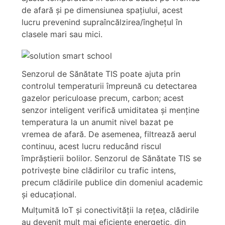
de afară şi pe dimensiunea spaţiului, acest
lucru prevenind supraîncălzirea/îngheţul în
clasele mari sau mici.
Senzorul de Sănătate TIS poate ajuta prin
controlul temperaturii împreună cu detectarea
gazelor periculoase precum, carbon; acest
senzor inteligent verifică umiditatea şi menţine
temperatura la un anumit nivel bazat pe
vremea de afară. De asemenea, filtrează aerul
continuu, acest lucru reducând riscul
împrăştierii bolilor. Senzorul de Sănătate TIS se
potriveşte bine clădirilor cu trafic intens,
precum clădirile publice din domeniul academic
şi educaţional.
Mulţumită IoT şi conectivităţii la reţea, clădirile
au devenit mult mai eficiente energetic, din