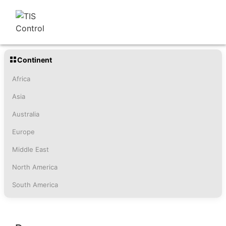
Continent
Africa
Asia
Australia
Europe
Middle East
North America
South America