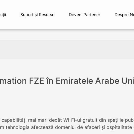
uţii
Suport și Resurse
Deveni Partener
Despre N
mation FZE în Emiratele Arabe Un
capabilităţi mai mari decât WI-FI-ul gratuit din spaţiile publ
 tehnologia afectează domeniul de afaceri şi ospitalitate d