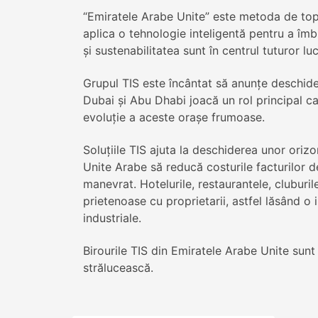
“Emiratele Arabe Unite” este metoda de top;
aplica o tehnologie inteligentă pentru a îmbu
şi sustenabilitatea sunt în centrul tuturor luc
Grupul TIS este încântat să anunţe deschid
Dubai şi Abu Dhabi joacă un rol principal ca
evoluţie a aceste oraşe frumoase.
Soluţiile TIS ajuta la deschiderea unor orizon
Unite Arabe să reducă costurile facturilor de
manevrat. Hotelurile, restaurantele, cluburile,
prietenoase cu proprietarii, astfel lăsând o 
industriale.
Birourile TIS din Emiratele Arabe Unite sunt
strălucească.