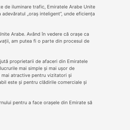
 de iluminare trafic, Emiratele Arabe Unite
 adevăratul „oraş inteligent”, unde eficienţa
Unite Arabe. Având în vedere că oraşe ca
vaţii, am putea fi o parte din procesul de
Ajută proprietarii de afaceri din Emiratele
 lucrurile mai simple şi mai uşor de
i mai atractive pentru vizitatori şi
il este şi pentru clădirile comerciale şi
rnului pentru a face oraşele din Emirate să