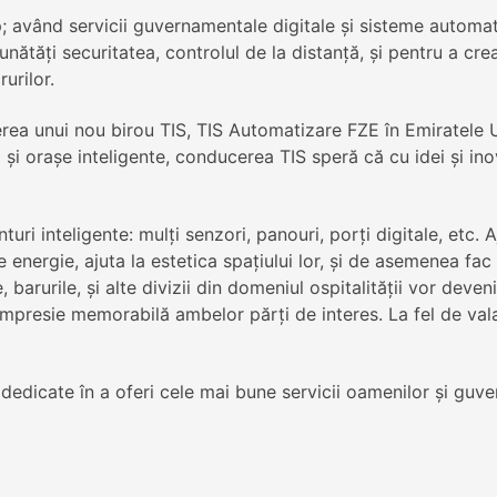
 având servicii guvernamentale digitale şi sisteme automate
nătăţi securitatea, controlul de la distanţă, şi pentru a crea
rurilor.
erea unui nou birou TIS, TIS Automatizare FZE în Emiratele 
 şi oraşe inteligente, conducerea TIS speră că cu idei şi ino
turi inteligente: mulţi senzori, panouri, porţi digitale, etc. 
 energie, ajuta la estetica spaţiului lor, şi de asemenea fac
 barurile, şi alte divizii din domeniul ospitalităţii vor deven
impresie memorabilă ambelor părţi de interes. La fel de valab
 dedicate în a oferi cele mai bune servicii oamenilor şi guve