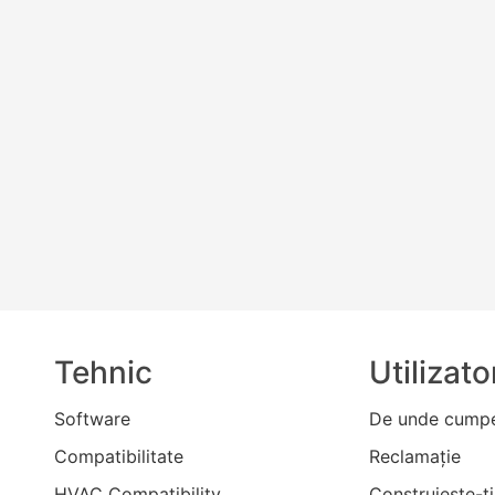
Tehnic
Utilizato
Software
De unde cumpe
Compatibilitate
Reclamaţie
HVAC Compatibility
Construieşte-ţi