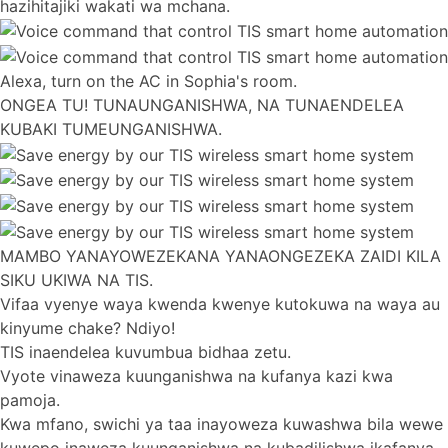
hazihitajiki wakati wa mchana.
Alexa, turn on the AC in Sophia's room.
ONGEA TU! TUNAUNGANISHWA, NA TUNAENDELEA
KUBAKI TUMEUNGANISHWA.
MAMBO YANAYOWEZEKANA YANAONGEZEKA ZAIDI KILA
SIKU UKIWA NA TIS.
Vifaa vyenye waya kwenda kwenye kutokuwa na waya au
kinyume chake? Ndiyo!
TIS inaendelea kuvumbua bidhaa zetu.
Vyote vinaweza kuunganishwa na kufanya kazi kwa
pamoja.
Kwa mfano, swichi ya taa inayoweza kuwashwa bila wewe
kuwepo inaweza kuunganishwa na kubadilishwa ikafanya