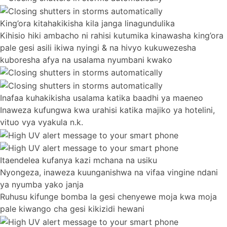
King’ora kitahakikisha kila janga linagundulika
Kihisio hiki ambacho ni rahisi kutumika kinawasha king’ora
pale gesi asili ikiwa nyingi & na hivyo kukuwezesha
kuboresha afya na usalama nyumbani kwako
Inafaa kuhakikisha usalama katika baadhi ya maeneo
Inaweza kufungwa kwa urahisi katika majiko ya hotelini,
vituo vya vyakula n.k.
Itaendelea kufanya kazi mchana na usiku
Nyongeza, inaweza kuunganishwa na vifaa vingine ndani
ya nyumba yako janja
Ruhusu kifunge bomba la gesi chenyewe moja kwa moja
pale kiwango cha gesi kikizidi hewani