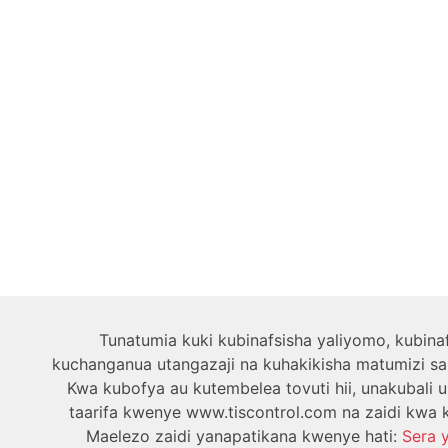
Tunatumia kuki kubinafsisha yaliyomo, kubina
kuchanganua utangazaji na kuhakikisha matumizi sal
Kwa kubofya au kutembelea tovuti hii, unakubali 
taarifa kwenye www.tiscontrol.com na zaidi kwa k
Maelezo zaidi yanapatikana kwenye hati:
Sera 