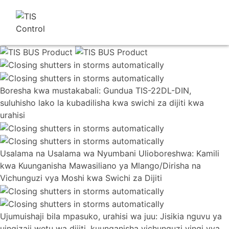
Boresha kwa mustakabali: Gundua TIS-22DL-DIN,
suluhisho lako la kubadilisha kwa swichi za dijiti kwa
urahisi
Usalama na Usalama wa Nyumbani Ulioboreshwa: Kamili
kwa Kuunganisha Mawasiliano ya Mlango/Dirisha na
Vichunguzi vya Moshi kwa Swichi za Dijiti
Ujumuishaji bila mpasuko, urahisi wa juu: Jisikia nguvu ya
uingizaji wetu wa dijiti, kuunganisha vichunguzi vingi vya