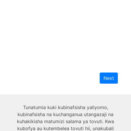
Next
Kuhusu sisi
Tunatumia kuki kubinafsisha yaliyomo,
kubinafsisha na kuchanganua utangazaji na
Kiufundi
kuhakikisha matumizi salama ya tovuti. Kwa
kubofya au kutembelea tovuti hii, unakubali