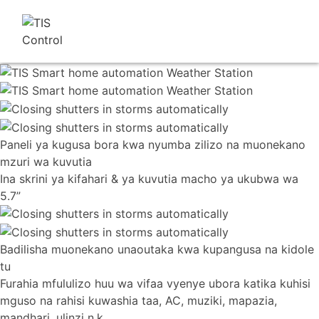
Paneli ya kugusa bora kwa nyumba zilizo na muonekano
mzuri wa kuvutia
Ina skrini ya kifahari & ya kuvutia macho ya ukubwa wa
5.7”
Badilisha muonekano unaoutaka kwa kupangusa na kidole
tu
Furahia mfululizo huu wa vifaa vyenye ubora katika kuhisi
mguso na rahisi kuwashia taa, AC, muziki, mapazia,
mandhari, ulinzi n.k.