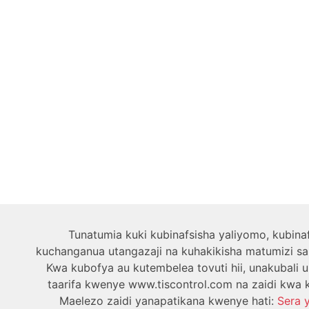
Tunatumia kuki kubinafsisha yaliyomo, kubina
kuchanganua utangazaji na kuhakikisha matumizi sal
Kwa kubofya au kutembelea tovuti hii, unakubali 
taarifa kwenye www.tiscontrol.com na zaidi kwa k
Maelezo zaidi yanapatikana kwenye hati:
Sera 