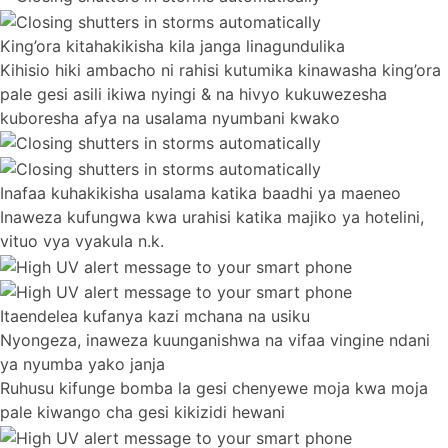
King’ora kitahakikisha kila janga linagundulika
Kihisio hiki ambacho ni rahisi kutumika kinawasha king’ora
pale gesi asili ikiwa nyingi & na hivyo kukuwezesha
kuboresha afya na usalama nyumbani kwako
Inafaa kuhakikisha usalama katika baadhi ya maeneo
Inaweza kufungwa kwa urahisi katika majiko ya hotelini,
vituo vya vyakula n.k.
Itaendelea kufanya kazi mchana na usiku
Nyongeza, inaweza kuunganishwa na vifaa vingine ndani
ya nyumba yako janja
Ruhusu kifunge bomba la gesi chenyewe moja kwa moja
pale kiwango cha gesi kikizidi hewani