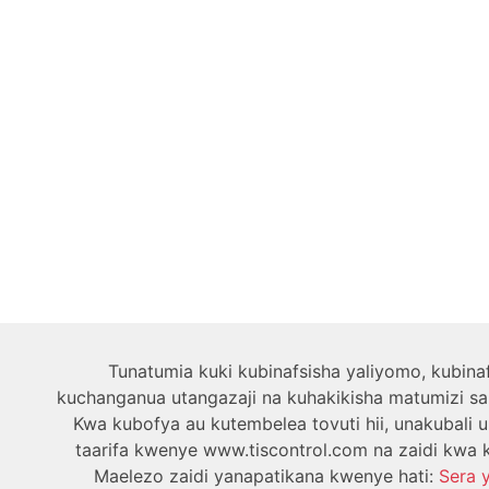
Tunatumia kuki kubinafsisha yaliyomo, kubina
kuchanganua utangazaji na kuhakikisha matumizi sal
Kwa kubofya au kutembelea tovuti hii, unakubali 
taarifa kwenye www.tiscontrol.com na zaidi kwa k
Maelezo zaidi yanapatikana kwenye hati:
Sera 