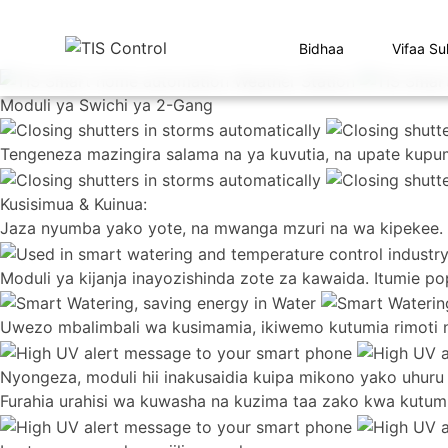
Bidhaa
Vifaa Su
Moduli ya Swichi ya 2-Gang
Tengeneza mazingira salama na ya kuvutia, na upate kupum
Kusisimua & Kuinua:
Jaza nyumba yako yote, na mwanga mzuri na wa kipekee.
Moduli ya kijanja inayozishinda zote za kawaida. Itumie po
Uwezo mbalimbali wa kusimamia, ikiwemo kutumia rimoti 
Nyongeza, moduli hii inakusaidia kuipa mikono yako uhuru
Furahia urahisi wa kuwasha na kuzima taa zako kwa kutumia