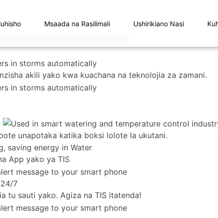
luhisho
Msaada na Rasilimali
Ushirikiano Nasi
Kuh
zisha akili yako kwa kuachana na teknolojia za zamani.
pote unapotaka katika boksi lolote la ukutani.
na App yako ya TIS
 24/7
 tu sauti yako. Agiza na TIS itatenda!