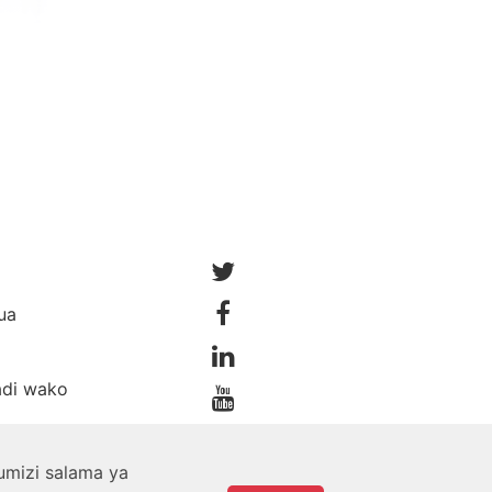
ua
adi wako
umizi salama ya