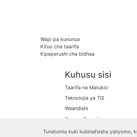
Wapi pa kununua
Kituo cha taarifa
Kipeperushi cha bidhaa
Kuhusu sisi
Taarifa na Matukio
Teknolojia ya TIS
Waandishi
Sera ya Faragha
Duka
Tunatumia kuki kubinafsisha yaliyomo, 