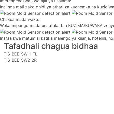
Imetengenezwa kwa ajili ya usalama:
Inalinda mali zako dhidi ya athari za kuchemka na kuzidiw
Chukua muda wako:
Weka mipango muda unaotaka taa KUZIMA/KUWAKA zeny
Inafaa kwa matumizi katika majengo ya kijanja, hotelini, hosp
Tafadhali chagua bidhaa
TIS-BEE-SW-1-FL
TIS-BEE-SW2-2R