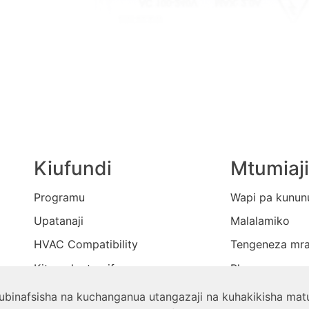
Kiufundi
Mtumiaji
Programu
Wapi pa kunun
Upatanaji
Malalamiko
HVAC Compatibility
Tengeneza mr
Kituo cha taarifa
Blogu
Wasiliana nasi
kubinafsisha na kuchanganua utangazaji na kuhakikisha mat