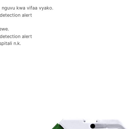
a nguvu kwa vifaa vyako.
ewe.
itali n.k.